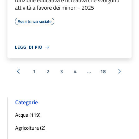
funzione educativa e ricreativa che svolgono
attività a favore dei minori - 2025
Assistenza sociale
LEGGI DI PIÙ
1
2
3
4
...
18
« Precedente
Successi
Categorie
Acqua (119)
Agricoltura (2)