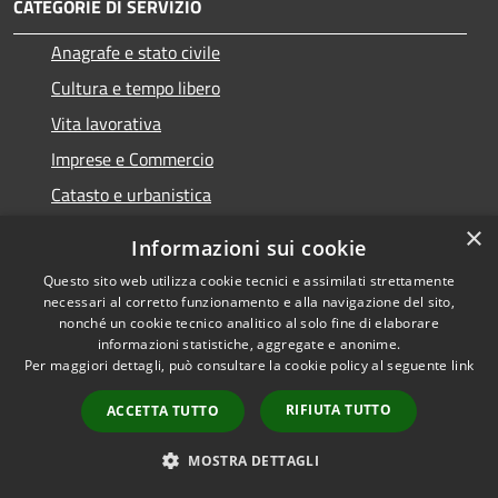
CATEGORIE DI SERVIZIO
Anagrafe e stato civile
Cultura e tempo libero
Vita lavorativa
Imprese e Commercio
Catasto e urbanistica
Mobilità e trasporti
×
Informazioni sui cookie
Questo sito web utilizza cookie tecnici e assimilati strettamente
necessari al corretto funzionamento e alla navigazione del sito,
nonché un cookie tecnico analitico al solo fine di elaborare
Educazione e formazione
informazioni statistiche, aggregate e anonime.
Per maggiori dettagli, può consultare la cookie policy al seguente
link
Giustizia e sicurezza pubblica
Tributi,finanze e contravvenzioni
RIFIUTA TUTTO
ACCETTA TUTTO
Ambiente
MOSTRA DETTAGLI
Salute, benessere e assistenza