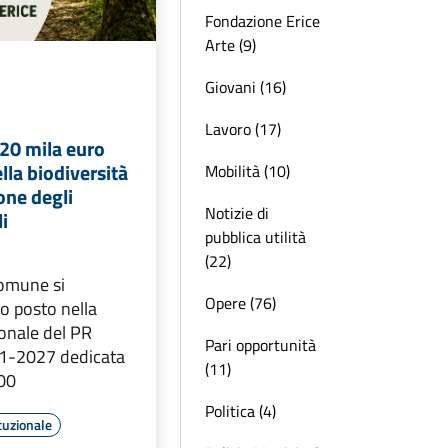
Fondazione Erice
Arte (9)
Giovani (16)
Lavoro (17)
520 mila euro
ella biodiversità
Mobilità (10)
one degli
Notizie di
li
pubblica utilità
(22)
Comune si
Opere (76)
mo posto nella
ionale del PR
Pari opportunità
21-2027 dedicata
(11)
000
Politica (4)
tuzionale