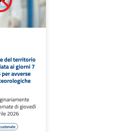
 del territorio
ata ai giorni 7
6 per avverse
teorologiche
riginariamente
ornate di giovedì
rile 2026
tuzionale