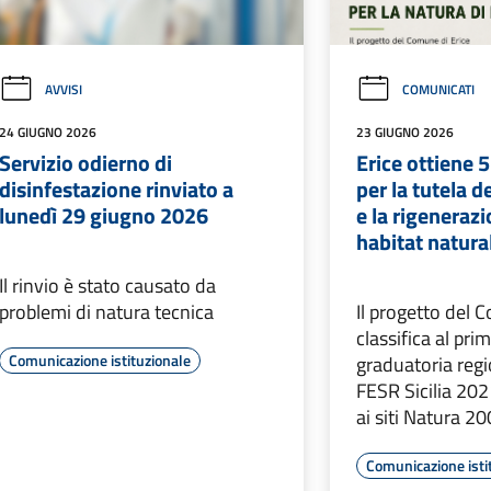
AVVISI
COMUNICATI
24 GIUGNO 2026
23 GIUGNO 2026
Servizio odierno di
Erice ottiene 
disinfestazione rinviato a
per la tutela d
lunedì 29 giugno 2026
e la rigenerazi
habitat natura
Il rinvio è stato causato da
problemi di natura tecnica
Il progetto del 
classifica al pri
Comunicazione istituzionale
graduatoria reg
FESR Sicilia 20
ai siti Natura 2
Comunicazione isti