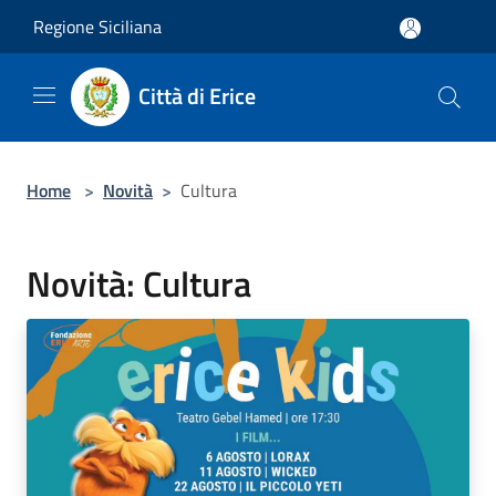
Salta al contenuto principale
Regione Siciliana
Città di Erice
Home
>
Novità
>
Cultura
Novità: Cultura