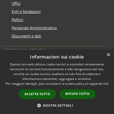
Uffici
Enti e fondazioni
Politici
Personale Amministrativo
Documenti e dati
CATEGORIE DI SERVIZIO
×
Informazioni sui cookie
Anagrafe e stato civile
Questo sito web utilizza cookie tecnici e assimilati strettamente
Cultura e tempo libero
necessari al corretto funzionamento e alla navigazione del sito,
nonché un cookie tecnico analitico al solo fine di elaborare
Vita lavorativa
informazioni statistiche, aggregate e anonime.
Per maggiori dettagli, può consultare la cookie policy al seguente
link
Imprese e Commercio
Catasto e urbanistica
RIFIUTA TUTTO
ACCETTA TUTTO
Mobilità e trasporti
MOSTRA DETTAGLI