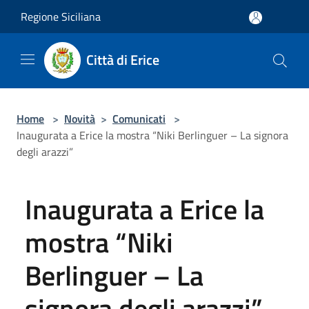
Salta al contenuto principale
Regione Siciliana
Città di Erice
Home
>
Novità
>
Comunicati
>
Inaugurata a Erice la mostra “Niki Berlinguer – La signora
degli arazzi”
Inaugurata a Erice la
mostra “Niki
Berlinguer – La
signora degli arazzi”