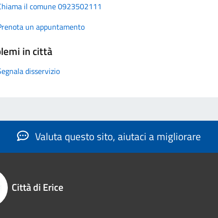
Chiama il comune 0923502111
Prenota un appuntamento
lemi in città
Segnala disservizio
Valuta questo sito, aiutaci a migliorare
Città di Erice