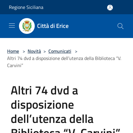
Salta al contenuto principale
Regione Siciliana
Città di Erice
Home
>
Novità
>
Comunicati
>
Altri 74 dvd a disposizione dell’utenza della Biblioteca “V.
Carvini”
Altri 74 dvd a
disposizione
dell’utenza della
Biblioteca “V. Carvini”