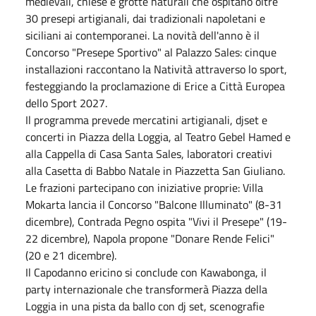
medievali, chiese e grotte naturali che ospitano oltre
30 presepi artigianali, dai tradizionali napoletani e
siciliani ai contemporanei. La novità dell'anno è il
Concorso "Presepe Sportivo" al Palazzo Sales: cinque
installazioni raccontano la Natività attraverso lo sport,
festeggiando la proclamazione di Erice a Città Europea
dello Sport 2027.
Il programma prevede mercatini artigianali, djset e
concerti in Piazza della Loggia, al Teatro Gebel Hamed e
alla Cappella di Casa Santa Sales, laboratori creativi
alla Casetta di Babbo Natale in Piazzetta San Giuliano.
Le frazioni partecipano con iniziative proprie: Villa
Mokarta lancia il Concorso "Balcone Illuminato" (8-31
dicembre), Contrada Pegno ospita "Vivi il Presepe" (19-
22 dicembre), Napola propone "Donare Rende Felici"
(20 e 21 dicembre).
Il Capodanno ericino si conclude con Kawabonga, il
party internazionale che transformerà Piazza della
Loggia in una pista da ballo con dj set, scenografie