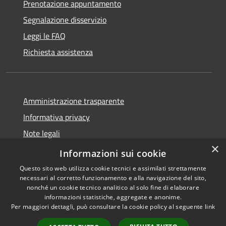
Prenotazione appuntamento
Segnalazione disservizio
Leggi le FAQ
Richiesta assistenza
Amministrazione trasparente
Informativa privacy
Note legali
×
Dichiarazione di accessibilità
Informazioni sui cookie
Questo sito web utilizza cookie tecnici e assimilati strettamente
necessari al corretto funzionamento e alla navigazione del sito,
nonché un cookie tecnico analitico al solo fine di elaborare
informazioni statistiche, aggregate e anonime.
RSS
Copyright © 2026 • Città di
Per maggiori dettagli, può consultare la cookie policy al seguente
link
Accessibilità
Erice • Powered by
Privacy
Municipium
Accesso
•