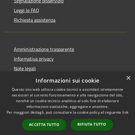
Segnalazione disservizio
Leggi le FAQ
Richiesta assistenza
Amministrazione trasparente
Informativa privacy
Note legali
×
Dichiarazione di accessibilità
Informazioni sui cookie
Questo sito web utilizza cookie tecnici e assimilati strettamente
necessari al corretto funzionamento e alla navigazione del sito,
nonché un cookie tecnico analitico al solo fine di elaborare
informazioni statistiche, aggregate e anonime.
RSS
Copyright © 2026 • Città di
Per maggiori dettagli, può consultare la cookie policy al seguente
link
Accessibilità
Erice • Powered by
Privacy
Municipium
Accesso
•
RIFIUTA TUTTO
ACCETTA TUTTO
Cookie
redazione