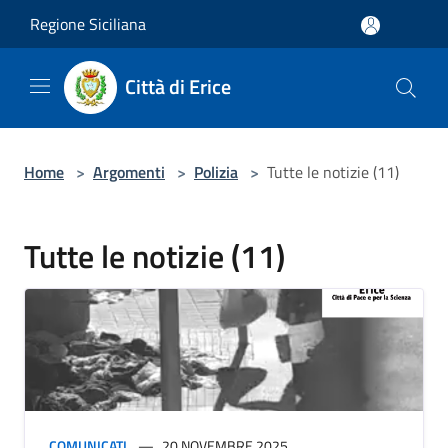
Salta al contenuto principale
Regione Siciliana
Città di Erice
Home
>
Argomenti
>
Polizia
>
Tutte le notizie (11)
Tutte le notizie (11)
COMUNICATI
20 NOVEMBRE 2025