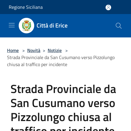
Salta al contenuto principale
Regione Siciliana
Città di Erice
Home
>
Novità
>
Notizie
>
Strada Provinciale da San Cusumano verso Pizzolungo
chiusa al traffico per incidente
Strada Provinciale da
San Cusumano verso
Pizzolungo chiusa al
traffico per incidente