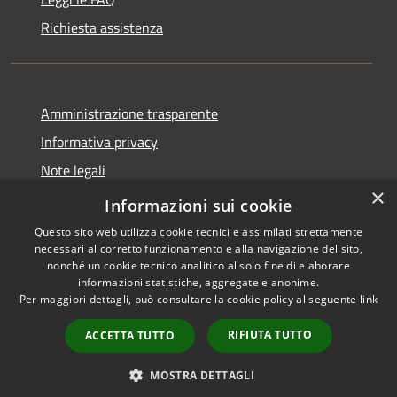
Richiesta assistenza
Amministrazione trasparente
Informativa privacy
Note legali
×
Dichiarazione di accessibilità
Informazioni sui cookie
Questo sito web utilizza cookie tecnici e assimilati strettamente
necessari al corretto funzionamento e alla navigazione del sito,
nonché un cookie tecnico analitico al solo fine di elaborare
informazioni statistiche, aggregate e anonime.
RSS
Copyright © 2026 • Città di
Per maggiori dettagli, può consultare la cookie policy al seguente
link
Accessibilità
Erice • Powered by
Privacy
Municipium
Accesso
•
RIFIUTA TUTTO
ACCETTA TUTTO
Cookie
redazione
Mappa del sito
MOSTRA DETTAGLI