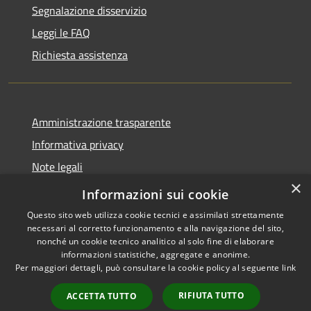
Segnalazione disservizio
Leggi le FAQ
Richiesta assistenza
Amministrazione trasparente
Informativa privacy
Note legali
×
Dichiarazione di accessibilità
Informazioni sui cookie
Questo sito web utilizza cookie tecnici e assimilati strettamente
necessari al corretto funzionamento e alla navigazione del sito,
nonché un cookie tecnico analitico al solo fine di elaborare
informazioni statistiche, aggregate e anonime.
RSS
Copyright © 2026 • Città di
Per maggiori dettagli, può consultare la cookie policy al seguente
link
Accessibilità
Erice • Powered by
Privacy
Municipium
Accesso
•
RIFIUTA TUTTO
ACCETTA TUTTO
Cookie
redazione