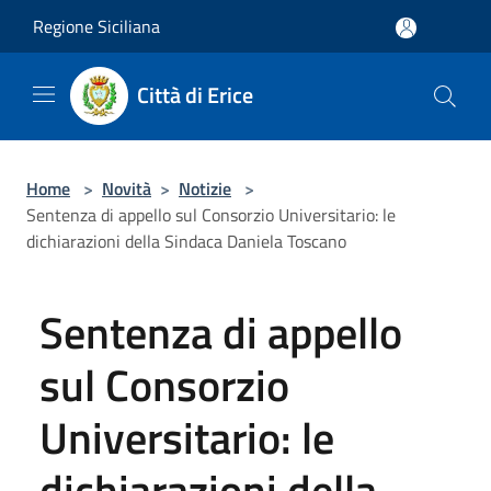
Salta al contenuto principale
Regione Siciliana
Città di Erice
Home
>
Novità
>
Notizie
>
Sentenza di appello sul Consorzio Universitario: le
dichiarazioni della Sindaca Daniela Toscano
Sentenza di appello
sul Consorzio
Universitario: le
dichiarazioni della