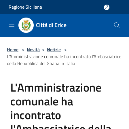
Salta al contenuto principale
Regione Siciliana
Città di Erice
Home
>
Novità
>
Notizie
>
L'Amministrazione comunale ha incontrato l'Ambasciatrice
della Repubblica del Ghana in Italia
L'Amministrazione
comunale ha
incontrato
l'Ambasciatrice della