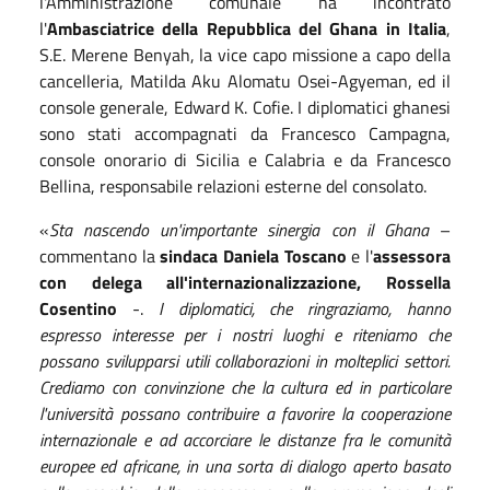
l'Amministrazione comunale ha incontrato
l'
Ambasciatrice della Repubblica del Ghana in Italia
,
S.E. Merene Benyah, la vice capo missione a capo della
cancelleria, Matilda Aku Alomatu Osei-Agyeman, ed il
console generale, Edward K. Cofie. I diplomatici ghanesi
sono stati accompagnati da Francesco Campagna,
console onorario di Sicilia e Calabria e da Francesco
Bellina, responsabile relazioni esterne del consolato.
«
Sta nascendo un'importante sinergia con il Ghana
–
commentano la
sindaca Daniela Toscano
e l'
assessora
con delega all'internazionalizzazione, Rossella
Cosentino
-.
I diplomatici, che ringraziamo, hanno
espresso interesse per i nostri luoghi e riteniamo che
possano svilupparsi utili collaborazioni in molteplici settori.
Crediamo con convinzione che la cultura ed in particolare
l'università possano contribuire a favorire la cooperazione
internazionale e ad accorciare le distanze fra le comunità
europee ed africane, in una sorta di dialogo aperto basato