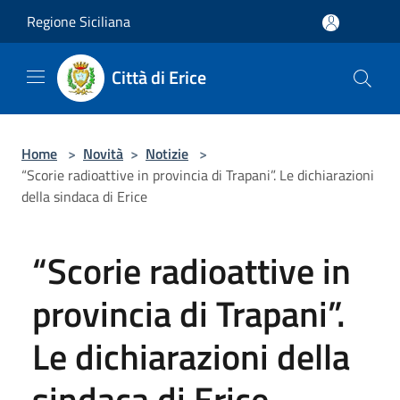
Salta al contenuto principale
Regione Siciliana
Città di Erice
Home
>
Novità
>
Notizie
>
“Scorie radioattive in provincia di Trapani”. Le dichiarazioni
della sindaca di Erice
“Scorie radioattive in
provincia di Trapani”.
Le dichiarazioni della
sindaca di Erice