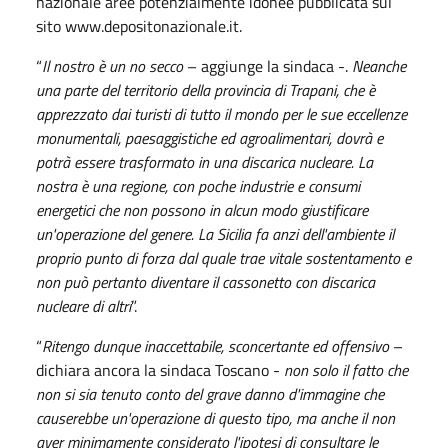
nazionale aree potenzialmente idonee pubblicata sul
sito www.depositonazionale.it.
“
Il nostro è un no secco
– aggiunge la sindaca -.
Neanche
una parte del territorio della provincia di Trapani, che è
apprezzato dai turisti di tutto il mondo per le sue eccellenze
monumentali, paesaggistiche ed agroalimentari, dovrà e
potrà essere trasformato in una discarica nucleare. La
nostra è una regione, con poche industrie e consumi
energetici che non possono in alcun modo giustificare
un'operazione del genere. La Sicilia fa anzi dell'ambiente il
proprio punto di forza dal quale trae vitale sostentamento e
non può pertanto diventare il cassonetto con discarica
nucleare di altri
”.
“
Ritengo dunque inaccettabile, sconcertante ed offensivo
–
dichiara ancora la sindaca Toscano -
non solo il fatto che
non si sia tenuto conto del grave danno d'immagine che
causerebbe un'operazione di questo tipo, ma anche il non
aver minimamente considerato l'ipotesi di consultare le