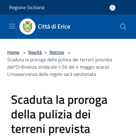
Salta al contenuto principale
Regione Siciliana
Città di Erice
Home
>
Novità
>
Notizie
>
Scaduta la proroga della pulizia dei terreni prevista
dall'Ordinanza sindacale n.56 del 4 maggio scorso.
L'inosservanza delle regole sarà sanzionata
Scaduta la proroga
della pulizia dei
terreni prevista