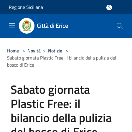
Salta al contenuto principale
Regione Siciliana
Città di Erice
Home
>
Novità
>
Notizie
>
Sabato giornata Plastic Free: il bilancio della pulizia del
bosco di Erice
Sabato giornata
Plastic Free: il
bilancio della pulizia
del bosco di Erice