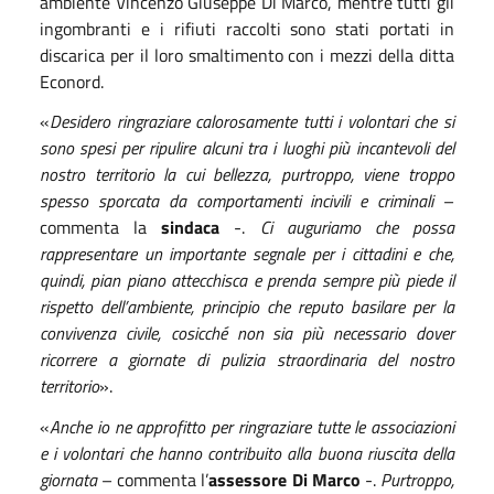
ambiente Vincenzo Giuseppe Di Marco, mentre tutti gli
ingombranti e i rifiuti raccolti sono stati portati in
discarica per il loro smaltimento con i mezzi della ditta
Econord.
«
Desidero ringraziare calorosamente tutti i volontari che si
sono spesi per ripulire alcuni tra i luoghi più incantevoli del
nostro territorio la cui bellezza, purtroppo, viene troppo
spesso sporcata da comportamenti incivili e criminali
–
commenta la
sindaca
-.
Ci auguriamo che possa
rappresentare un importante segnale per i cittadini e che,
quindi, pian piano attecchisca e prenda sempre più piede il
rispetto dell’ambiente, principio che reputo basilare per la
convivenza civile, cosicché non sia più necessario dover
ricorrere a giornate di pulizia straordinaria del nostro
territorio
».
«
Anche io ne approfitto per ringraziare tutte le associazioni
e i volontari che hanno contribuito alla buona riuscita della
giornata
– commenta l’
assessore Di Marco
-.
Purtroppo,