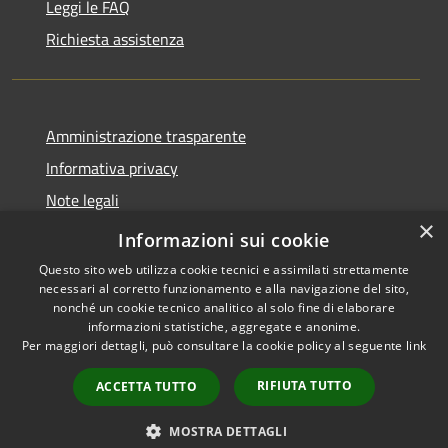
Leggi le FAQ
Richiesta assistenza
Amministrazione trasparente
Informativa privacy
Note legali
×
Dichiarazione di accessibilità
Informazioni sui cookie
Questo sito web utilizza cookie tecnici e assimilati strettamente
necessari al corretto funzionamento e alla navigazione del sito,
nonché un cookie tecnico analitico al solo fine di elaborare
informazioni statistiche, aggregate e anonime.
RSS
Copyright © 2026 • Città di
Per maggiori dettagli, può consultare la cookie policy al seguente
link
Accessibilità
Erice • Powered by
Privacy
Municipium
Accesso
•
RIFIUTA TUTTO
ACCETTA TUTTO
Cookie
redazione
Mappa del sito
MOSTRA DETTAGLI