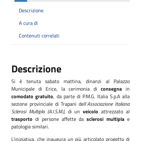
Descrizione
A cura di
Contenuti correlati
Descrizione
Si è tenuta sabato mattina, dinanzi al Palazzo
Municipale di Erice, la cerimonia di
consegna
in
comodato gratuito
, da parte di P.M.G. Italia S.p.A alla
sezione provinciale di Trapani dell'
Associazione Italiana
Sclerosi Multipla (A.I.S.M.),
di un
veicolo
attrezzato al
trasporto
di persone affette da
sclerosi multipla
e
patologie similari.
L'iniziativa, che inaugura un più articolato progetto di