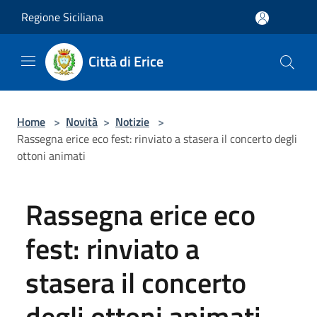
Salta al contenuto principale
Regione Siciliana
Città di Erice
Home
>
Novità
>
Notizie
>
Rassegna erice eco fest: rinviato a stasera il concerto degli
ottoni animati
Rassegna erice eco
fest: rinviato a
stasera il concerto
degli ottoni animati