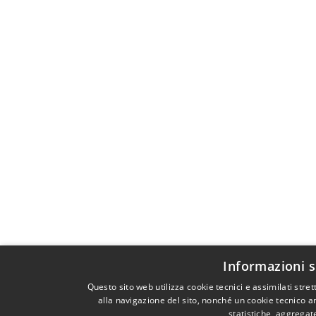
Informazioni s
Questo sito web utilizza cookie tecnici e assimilati st
alla navigazione del sito, nonché un cookie tecnico an
statistiche, aggrega