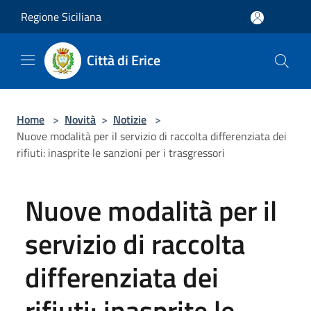
Salta al contenuto principale
Regione Siciliana
Città di Erice
Home
>
Novità
>
Notizie
>
Nuove modalità per il servizio di raccolta differenziata dei
rifiuti: inasprite le sanzioni per i trasgressori
Nuove modalità per il
servizio di raccolta
differenziata dei
rifiuti: inasprite le