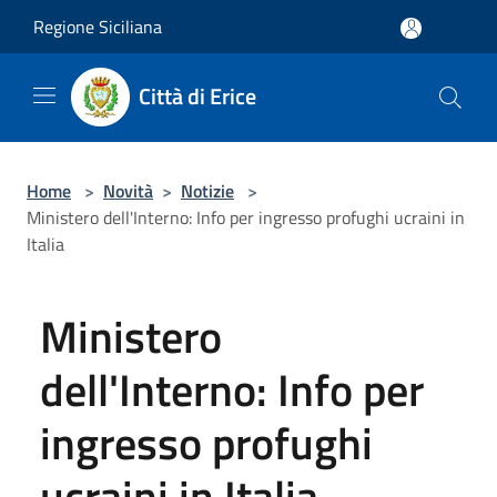
Salta al contenuto principale
Regione Siciliana
Città di Erice
Home
>
Novità
>
Notizie
>
Ministero dell'Interno: Info per ingresso profughi ucraini in
Italia
Ministero
dell'Interno: Info per
ingresso profughi
ucraini in Italia