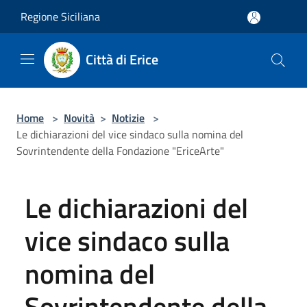
Salta al contenuto principale
Regione Siciliana
Città di Erice
Home
>
Novità
>
Notizie
>
Le dichiarazioni del vice sindaco sulla nomina del
Sovrintendente della Fondazione "EriceArte"
Le dichiarazioni del
vice sindaco sulla
nomina del
Sovrintendente della