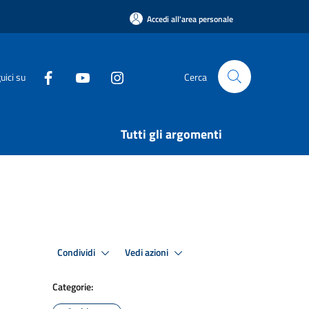
Accedi all'area personale
uici su
Cerca
Tutti gli argomenti
Condividi
Vedi azioni
Categorie: