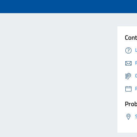
Cont
Prob