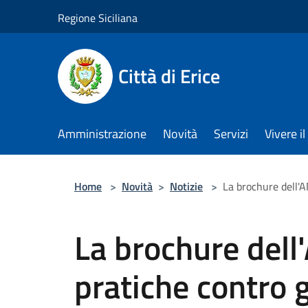
Salta al contenuto principale
Regione Siciliana
Città di Erice
Amministrazione
Novità
Servizi
Vivere 
Home
>
Novità
>
Notizie
>
La brochure dell'A
La brochure dell
pratiche contro g