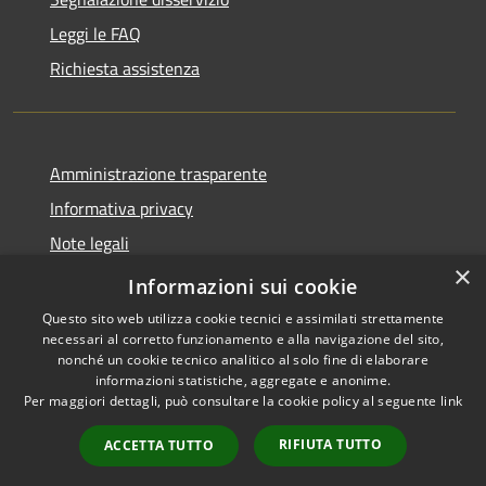
Leggi le FAQ
Richiesta assistenza
Amministrazione trasparente
Informativa privacy
Note legali
×
Dichiarazione di accessibilità
Informazioni sui cookie
Questo sito web utilizza cookie tecnici e assimilati strettamente
necessari al corretto funzionamento e alla navigazione del sito,
nonché un cookie tecnico analitico al solo fine di elaborare
informazioni statistiche, aggregate e anonime.
RSS
Copyright © 2026 • Città di
Per maggiori dettagli, può consultare la cookie policy al seguente
link
Accessibilità
Erice • Powered by
Privacy
Municipium
Accesso
•
RIFIUTA TUTTO
ACCETTA TUTTO
Cookie
redazione