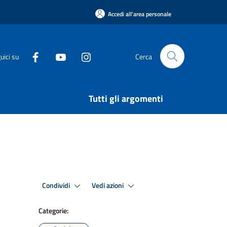
Accedi all'area personale
uici su
Cerca
Tutti gli argomenti
Condividi
Vedi azioni
Categorie: