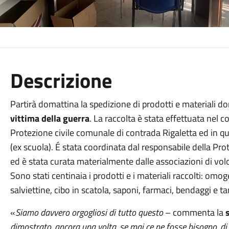
Descrizione
Partirà domattina la spedizione di prodotti e materiali don
vittima della guerra
. La raccolta è stata effettuata nel 
Protezione civile comunale di contrada Rigaletta ed in qu
(ex scuola). É stata coordinata dal responsabile della Pro
ed è stata curata materialmente dalle associazioni di vo
Sono stati centinaia i prodotti e i materiali raccolti: omoge
salviettine, cibo in scatola, saponi, farmaci, bendaggi e ta
«
Siamo davvero orgogliosi di tutto questo
– commenta la
s
dimostrato, ancora una volta, se mai ce ne fosse bisogno, di