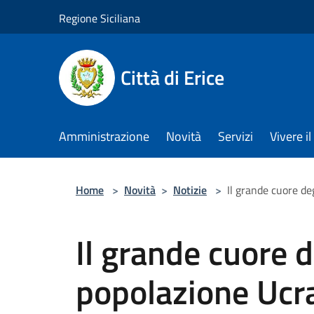
Salta al contenuto principale
Regione Siciliana
Città di Erice
Amministrazione
Novità
Servizi
Vivere 
Home
>
Novità
>
Notizie
>
Il grande cuore deg
Il grande cuore de
popolazione Ucr