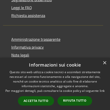
Leggi le FAQ
Richiesta assistenza
Amministrazione trasparente
Informativa privacy
Note legali
×
Dichiarazione di accessibilità
Informazioni sui cookie
Questo sito web utilizza cookie tecnici e assimilati strettamente
necessari al corretto funzionamento e alla navigazione del sito,
nonché un cookie tecnico analitico al solo fine di elaborare
informazioni statistiche, aggregate e anonime.
RSS
Copyright © 2026 • Città di
Per maggiori dettagli, può consultare la cookie policy al seguente
link
Accessibilità
Erice • Powered by
Privacy
Municipium
Accesso
•
RIFIUTA TUTTO
ACCETTA TUTTO
Cookie
redazione