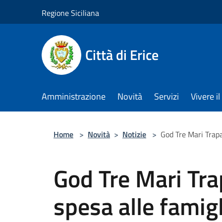
Salta al contenuto principale
Regione Siciliana
Città di Erice
Amministrazione
Novità
Servizi
Vivere 
Home
>
Novità
>
Notizie
>
God Tre Mari Trapa
God Tre Mari Tr
spesa alle famigl