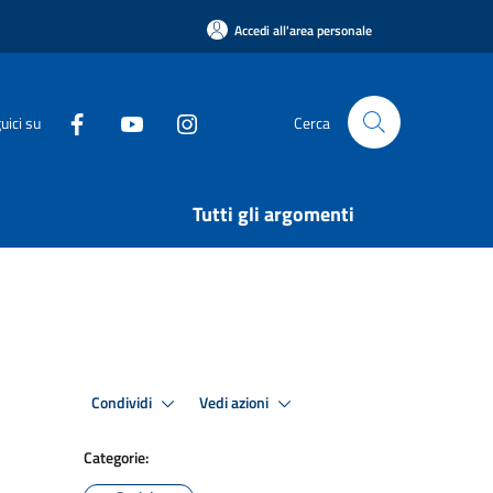
Accedi all'area personale
uici su
Cerca
Tutti gli argomenti
Condividi
Vedi azioni
Categorie: