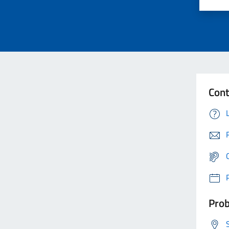
Cont
Prob