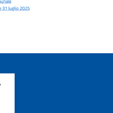
omunale
e 31 luglio 2025
?