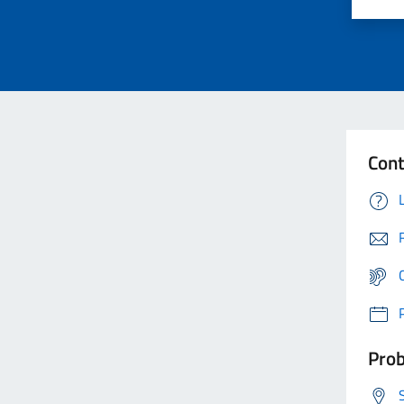
Cont
Prob