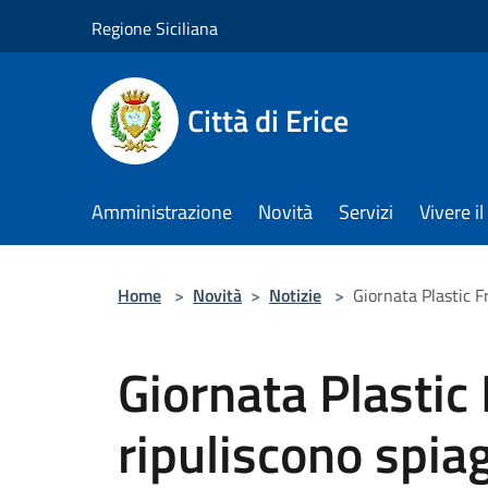
Salta al contenuto principale
Regione Siciliana
Città di Erice
Amministrazione
Novità
Servizi
Vivere 
Home
>
Novità
>
Notizie
>
Giornata Plastic F
Giornata Plastic 
ripuliscono spiag