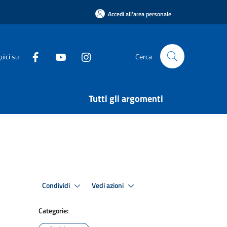
Accedi all'area personale
uici su
Cerca
Tutti gli argomenti
Condividi
Vedi azioni
Categorie: