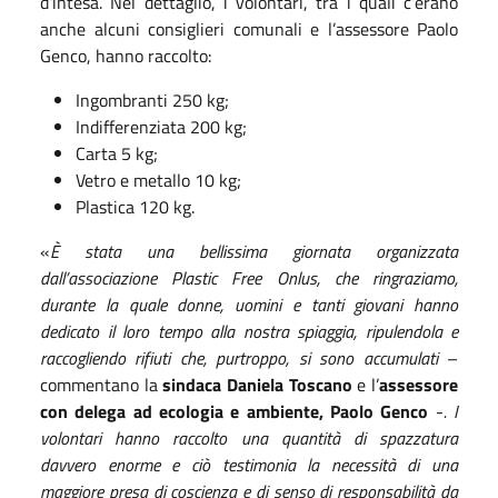
d’intesa. Nel dettaglio, i volontari, tra i quali c’erano
anche alcuni consiglieri comunali e l’assessore Paolo
Genco, hanno raccolto:
Ingombranti 250 kg;
Indifferenziata 200 kg;
Carta 5 kg;
Vetro e metallo 10 kg;
Plastica 120 kg.
«
È stata una bellissima giornata organizzata
dall’associazione Plastic Free Onlus, che ringraziamo,
durante la quale donne, uomini e tanti giovani hanno
dedicato il loro tempo alla nostra spiaggia, ripulendola e
raccogliendo rifiuti che, purtroppo, si sono accumulati
–
commentano la
sindaca Daniela Toscano
e l’
assessore
con delega ad ecologia e ambiente, Paolo Genco
-
. I
volontari hanno raccolto una quantità di spazzatura
davvero enorme e ciò testimonia la necessità di una
maggiore presa di coscienza e di senso di responsabilità da