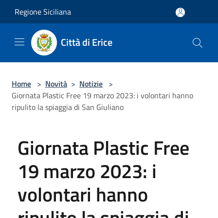
Salta al contenuto principale
Regione Siciliana
Città di Erice
Home
>
Novità
>
Notizie
>
Giornata Plastic Free 19 marzo 2023: i volontari hanno
ripulito la spiaggia di San Giuliano
Giornata Plastic Free
19 marzo 2023: i
volontari hanno
ripulito la spiaggia di