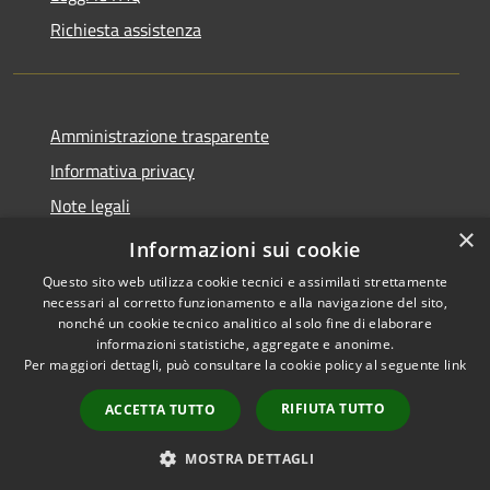
Richiesta assistenza
Amministrazione trasparente
Informativa privacy
Note legali
×
Dichiarazione di accessibilità
Informazioni sui cookie
Questo sito web utilizza cookie tecnici e assimilati strettamente
necessari al corretto funzionamento e alla navigazione del sito,
nonché un cookie tecnico analitico al solo fine di elaborare
informazioni statistiche, aggregate e anonime.
RSS
Copyright © 2026 • Città di
Per maggiori dettagli, può consultare la cookie policy al seguente
link
Accessibilità
Erice • Powered by
Privacy
Municipium
Accesso
•
RIFIUTA TUTTO
ACCETTA TUTTO
Cookie
redazione
Mappa del sito
MOSTRA DETTAGLI