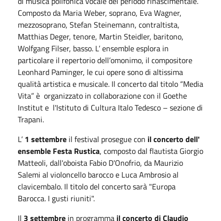
di musica polifonica vocale del periodo rinascimentale.
Composto da Maria Weber, soprano, Eva Wagner,
mezzosoprano, Stefan Steinemann, contraltista,
Matthias Deger, tenore, Martin Steidler, baritono,
Wolfgang Filser, basso. L’ ensemble esplora in
particolare il repertorio dell’omonimo, il compositore
Leonhard Paminger, le cui opere sono di altissima
qualità artistica e musicale. Il concerto dal titolo “Media
Vita” è organizzato in collaborazione con il Goethe
Institut e l'Istituto di Cultura Italo Tedesco – sezione di
Trapani.
L’
1 settembre
il festival prosegue con
il
concerto dell'
ensemble Festa Rustica
, composto dal flautista Giorgio
Matteoli, dall'oboista Fabio D'Onofrio, da Maurizio
Salemi al violoncello barocco e Luca Ambrosio al
clavicembalo. Il titolo del concerto sarà "Europa
Barocca. I gusti riuniti".
Il
3 settembre
in programma
il concerto di
Claudio