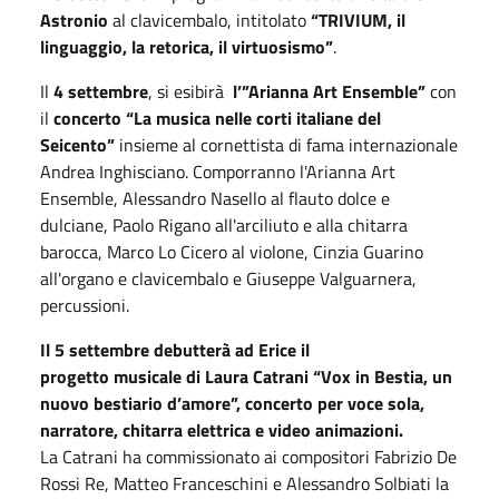
Astronio
al clavicembalo, intitolato
“TRIVIUM,
il
linguaggio, la retorica, il virtuosismo”
.
Il
4 settembre
, si esibirà
l’”Arianna Art Ensemble”
con
il
concerto “La musica nelle corti italiane del
Seicento”
insieme al cornettista di fama internazionale
Andrea Inghisciano. Comporranno l'Arianna Art
Ensemble, Alessandro Nasello al flauto dolce e
dulciane, Paolo Rigano all'arciliuto e alla chitarra
barocca, Marco Lo Cicero al violone, Cinzia Guarino
all'organo e clavicembalo e Giuseppe Valguarnera,
percussioni.
Il 5 settembre debutterà ad Erice il
progetto musicale di Laura Catrani “Vox in Bestia, un
nuovo bestiario d’amore”, concerto per voce sola,
narratore, chitarra elettrica e video animazioni.
La Catrani ha commissionato ai compositori Fabrizio De
Rossi Re, Matteo Franceschini e Alessandro Solbiati la