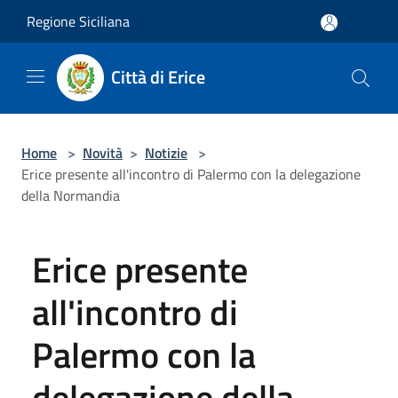
Salta al contenuto principale
Regione Siciliana
Città di Erice
Home
>
Novità
>
Notizie
>
Erice presente all'incontro di Palermo con la delegazione
della Normandia
Erice presente
all'incontro di
Palermo con la
delegazione della