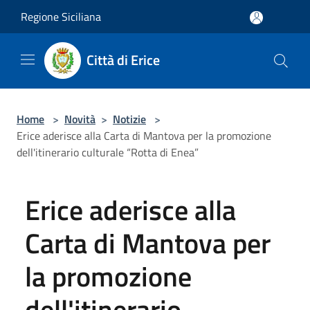
Salta al contenuto principale
Regione Siciliana
Città di Erice
Home
>
Novità
>
Notizie
>
Erice aderisce alla Carta di Mantova per la promozione
dell'itinerario culturale “Rotta di Enea”
Erice aderisce alla
Carta di Mantova per
la promozione
dell'itinerario