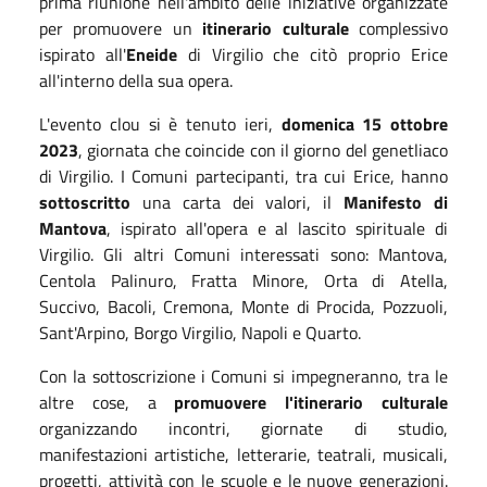
prima riunione nell'ambito delle iniziative organizzate
per promuovere un
itinerario culturale
complessivo
ispirato all'
Eneide
di Virgilio che citò proprio Erice
all'interno della sua opera.
L'evento clou si è tenuto ieri,
domenica 15 ottobre
2023
, giornata che coincide con il giorno del genetliaco
di Virgilio. I Comuni partecipanti, tra cui Erice, hanno
sottoscritto
una carta dei valori, il
Manifesto di
Mantova
, ispirato all'opera e al lascito spirituale di
Virgilio. Gli altri Comuni interessati sono: Mantova,
Centola Palinuro, Fratta Minore, Orta di Atella,
Succivo, Bacoli, Cremona, Monte di Procida, Pozzuoli,
Sant'Arpino, Borgo Virgilio, Napoli e Quarto.
Con la sottoscrizione i Comuni si impegneranno, tra le
altre cose, a
promuovere l'itinerario culturale
organizzando incontri, giornate di studio,
manifestazioni artistiche, letterarie, teatrali, musicali,
progetti, attività con le scuole e le nuove generazioni.