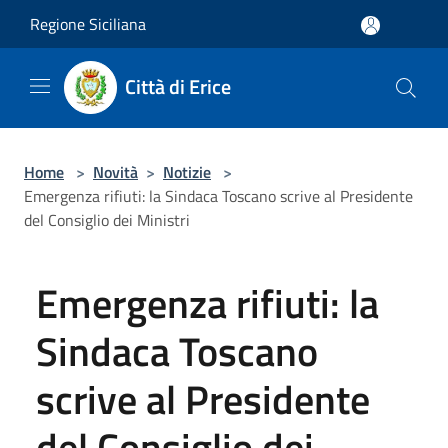
Salta al contenuto principale
Regione Siciliana
Città di Erice
Home
>
Novità
>
Notizie
>
Emergenza rifiuti: la Sindaca Toscano scrive al Presidente
del Consiglio dei Ministri
Emergenza rifiuti: la
Sindaca Toscano
scrive al Presidente
del Consiglio dei