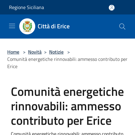
Salta al contenuto principale
Regione Siciliana
Città di Erice
Home
>
Novità
>
Notizie
>
Comunità energetiche rinnovabili: ammesso contributo per
Erice
Comunità energetiche
rinnovabili: ammesso
contributo per Erice
Comunità energetiche rinnovabili: ammesso contributo