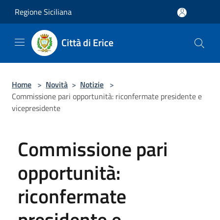
Salta al contenuto principale
Regione Siciliana
Città di Erice
Home
>
Novità
>
Notizie
>
Commissione pari opportunità: riconfermate presidente e
vicepresidente
Commissione pari
opportunità:
riconfermate
presidente e