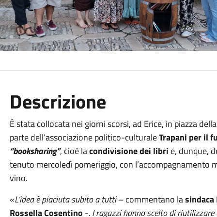
Descrizione
È stata collocata nei giorni scorsi, ad Erice, in piazza de
parte dell’associazione politico-culturale
Trapani per il f
“booksharing”
, cioè la
condivisione dei libri
e, dunque, de
tenuto mercoledì pomeriggio, con l’accompagnamento mu
vino.
«
L’idea è piaciuta subito a tutti
– commentano la
sindaca
Rossella Cosentino
-
. I ragazzi hanno scelto di riutilizzar