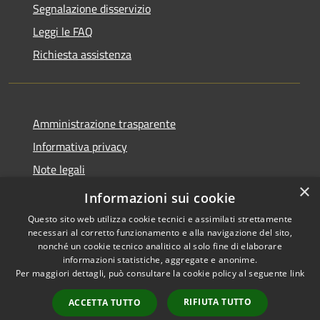
Segnalazione disservizio
Leggi le FAQ
Richiesta assistenza
Amministrazione trasparente
Informativa privacy
Note legali
×
Dichiarazione di accessibilità
Informazioni sui cookie
Questo sito web utilizza cookie tecnici e assimilati strettamente
necessari al corretto funzionamento e alla navigazione del sito,
nonché un cookie tecnico analitico al solo fine di elaborare
informazioni statistiche, aggregate e anonime.
RSS
Copyright © 2026 • Città di
Per maggiori dettagli, può consultare la cookie policy al seguente
link
Accessibilità
Erice • Powered by
Privacy
Municipium
Accesso
•
RIFIUTA TUTTO
ACCETTA TUTTO
Cookie
redazione