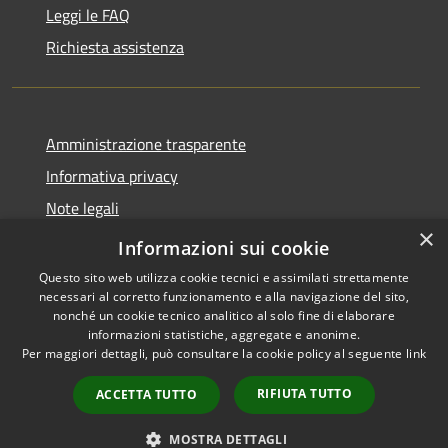
Leggi le FAQ
Richiesta assistenza
Amministrazione trasparente
Informativa privacy
Note legali
×
Dichiarazione di accessibilità
Informazioni sui cookie
Questo sito web utilizza cookie tecnici e assimilati strettamente
necessari al corretto funzionamento e alla navigazione del sito,
nonché un cookie tecnico analitico al solo fine di elaborare
informazioni statistiche, aggregate e anonime.
RSS
Copyright © 2026 • Città di
Per maggiori dettagli, può consultare la cookie policy al seguente
link
Accessibilità
Erice • Powered by
Privacy
Municipium
Accesso
•
RIFIUTA TUTTO
ACCETTA TUTTO
Cookie
redazione
Mappa del sito
MOSTRA DETTAGLI