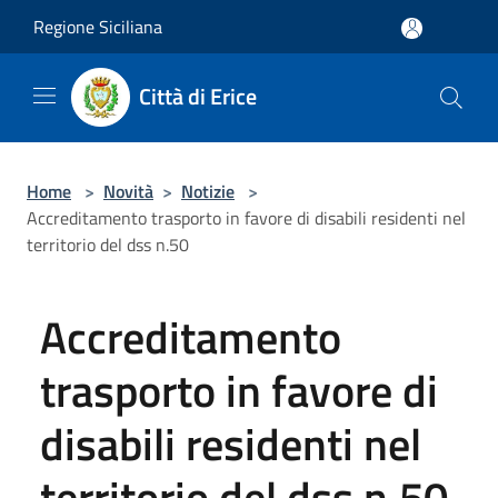
Salta al contenuto principale
Regione Siciliana
Città di Erice
Home
>
Novità
>
Notizie
>
Accreditamento trasporto in favore di disabili residenti nel
territorio del dss n.50
Accreditamento
trasporto in favore di
disabili residenti nel
territorio del dss n.50