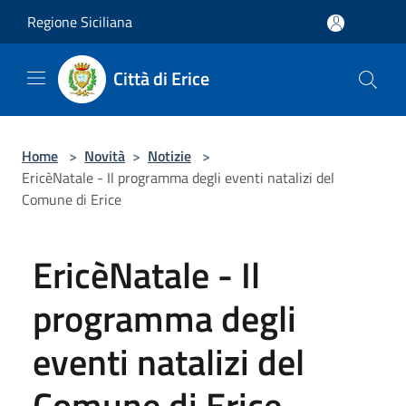
Salta al contenuto principale
Regione Siciliana
Città di Erice
Home
>
Novità
>
Notizie
>
EricèNatale - Il programma degli eventi natalizi del
Comune di Erice
EricèNatale - Il
programma degli
eventi natalizi del
Comune di Erice