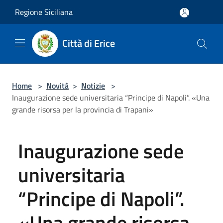
Salta al contenuto principale
Regione Siciliana
Città di Erice
Home
>
Novità
>
Notizie
>
Inaugurazione sede universitaria “Principe di Napoli”. «Una
grande risorsa per la provincia di Trapani»
Inaugurazione sede
universitaria
“Principe di Napoli”.
«Una grande risorsa