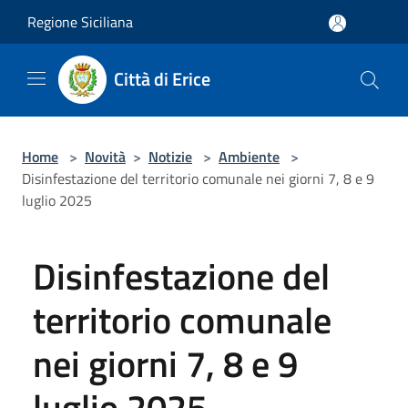
Salta al contenuto principale
Regione Siciliana
Città di Erice
Home
>
Novità
>
Notizie
>
Ambiente
>
Disinfestazione del territorio comunale nei giorni 7, 8 e 9
luglio 2025
Disinfestazione del
territorio comunale
nei giorni 7, 8 e 9
luglio 2025