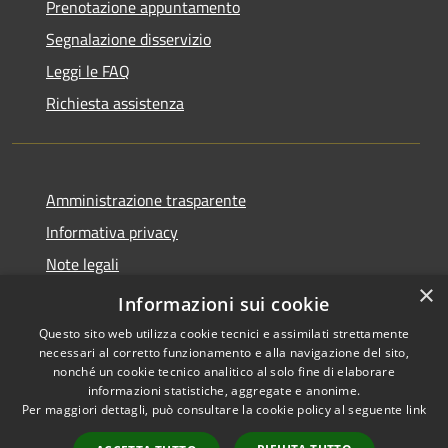
Prenotazione appuntamento
Segnalazione disservizio
Leggi le FAQ
Richiesta assistenza
Amministrazione trasparente
Informativa privacy
Note legali
×
Dichiarazione di accessibilità
Informazioni sui cookie
Questo sito web utilizza cookie tecnici e assimilati strettamente
necessari al corretto funzionamento e alla navigazione del sito,
nonché un cookie tecnico analitico al solo fine di elaborare
informazioni statistiche, aggregate e anonime.
RSS
Copyright © 2026 • Città di
Per maggiori dettagli, può consultare la cookie policy al seguente
link
Accessibilità
Erice • Powered by
Privacy
Municipium
Accesso
•