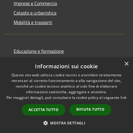
Imprese e Commercio
Catasto e urbanistica
Mobilità e trasporti
Educazione e formazione
Giustizia e sicurezza pubblica
×
Informazioni sui cookie
Tributi,finanze e contravvenzioni
Questo sito web utilizza cookie tecnici e assimilati strettamente
Ambiente
necessari al corretto funzionamento e alla navigazione del sito,
nonché un cookie tecnico analitico al solo fine di elaborare
Salute, benessere e assistenza
informazioni statistiche, aggregate e anonime.
Autorizzazioni
Per maggiori dettagli, può consultare la cookie policy al seguente
link
RIFIUTA TUTTO
ACCETTA TUTTO
NOVITÀ
MOSTRA DETTAGLI
Notizie