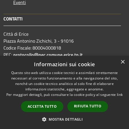
Eventi
CONTATTI
Città di Erice
Piazza Antonino Zichichi, 3 - 91016
Codice Fiscale: 80004000818
PEC:
protocollo@pec.comune.erice.tp.it
×
Centralino Unico: 0923 502111
Informazioni sui cookie
Questo sito web utilizza cookie tecnici e assimilati strettamente
necessari al corretto funzionamento e alla navigazione del sito,
nonché un cookie tecnico analitico al solo fine di elaborare
Prenotazione appuntamento
informazioni statistiche, aggregate e anonime.
Per maggiori dettagli, può consultare la cookie policy al seguente
link
Segnalazione disservizio
Leggi le FAQ
RIFIUTA TUTTO
ACCETTA TUTTO
Richiesta assistenza
MOSTRA DETTAGLI