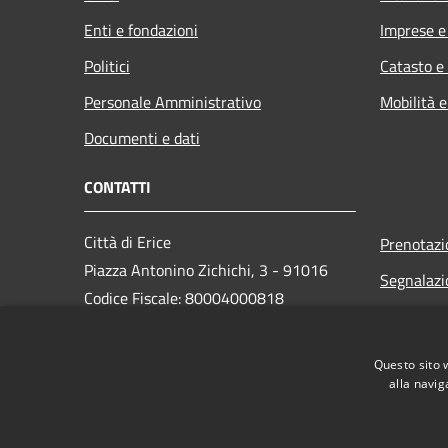
Enti e fondazioni
Imprese 
Politici
Catasto e
Personale Amministrativo
Mobilità e
Documenti e dati
CONTATTI
Città di Erice
Prenotaz
Piazza Antonino Zichichi, 3 - 91016
Segnalazi
Codice Fiscale: 80004000818
Leggi le 
PEC:
Richiesta
protocollo@pec.comune.erice.tp.it
Questo sito 
Centralino Unico: 0923 502111
alla navig