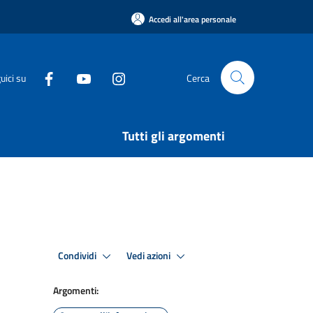
Accedi all'area personale
uici su
Cerca
Tutti gli argomenti
Condividi
Vedi azioni
Argomenti: