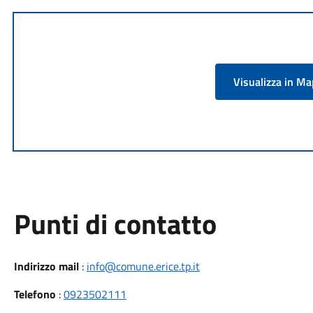
Visualizza in M
Punti di contatto
Indirizzo mail
:
info@comune.erice.tp.it
Telefono
:
0923502111