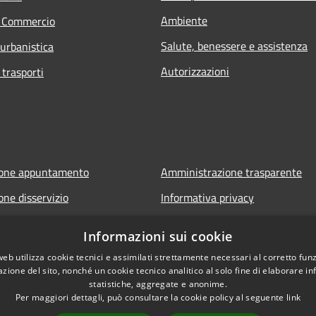
Ambiente
e Commercio
Salute, benessere e assistenza
 urbanistica
Autorizzazioni
 trasporti
ione appuntamento
Amministrazione trasparente
one disservizio
Informativa privacy
FAQ
Note legali
Informazioni sui cookie
 assistenza
Dichiarazione di accessibilità
web utilizza cookie tecnici e assimilati strettamente necessari al corretto fu
azione del sito, nonché un cookie tecnico analitico al solo fine di elaborare i
statistiche, aggregate e anonime.
Per maggiori dettagli, può consultare la cookie policy al seguente
link