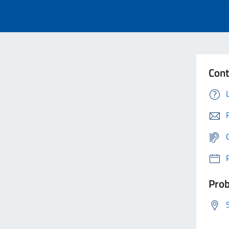
Cont
Prob