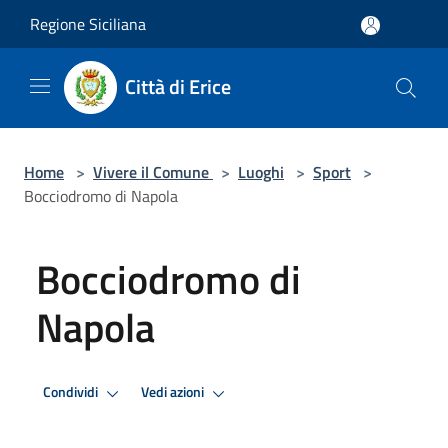
Salta al contenuto principale
Regione Siciliana
Città di Erice
Home
>
Vivere il Comune
>
Luoghi
>
Sport
>
Bocciodromo di Napola
Bocciodromo di
Napola
Condividi
Vedi azioni