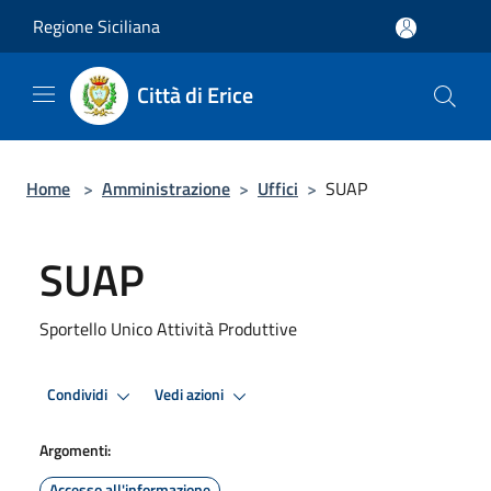
Salta al contenuto principale
Regione Siciliana
Città di Erice
Home
>
Amministrazione
>
Uffici
>
SUAP
SUAP
Sportello Unico Attività Produttive
Condividi
Vedi azioni
Argomenti:
Accesso all'informazione